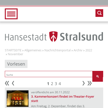
Zur Hauptnavigation
Zum Inhalt
STARTSEITE
Allgemeines
Nachrichtenportal
Archiv
2022
November
Vorlesen
1
2
3
4
Anfang
zurück
weiter
Ende
veröffentlicht am 30.11.2022
3. Kammerkonzert findet im Theater-Foyer
statt
Am Freitag, 2. Dezember, findet das 3.