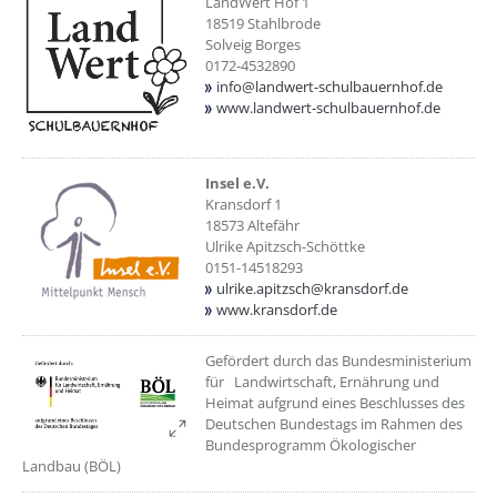
LandWert Hof 1
18519 Stahlbrode
Solveig Borges
0172-4532890
info@landwert-schulbauernhof.de
www.landwert-schulbauernhof.de
??? absaetzeOben[6]/titel ???
Insel e.V.
Kransdorf 1
18573 Altefähr
Ulrike Apitzsch-Schöttke
0151-14518293
ulrike.apitzsch@kransdorf.de
www.kransdorf.de
??? absaetzeOben[7]/titel ???
Gefördert durch das Bundesministerium
für Landwirtschaft, Ernährung und
Heimat aufgrund eines Beschlusses des
Deutschen Bundestags im Rahmen des
Bundesprogramm Ökologischer
Landbau (BÖL)