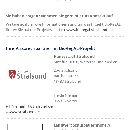
Sie haben Fragen? Nehmen Sie gern mit uns Kontakt auf.
Weitere ausführliche Informationen rund um das Projekt BioRegAL
finden Sie auf der Projektwebsite
www.bioregal-stralsund.de
.
??? absaetzeOben[3]/titel ???
??? absaetzeOben[4]/titel ???
Ihre Ansprechpartner im BioRegAL-Projekt
Hansestadt Stralsund
Amt für Kultur, Welterbe und Medien
Zoo Stralsund
Barther Str. 57a
18437 Stralsund
Heide Niemann
03831 252755
HNiemann@stralsund.de
www.stralsund.de
??? absaetzeOben[5]/titel ???
Landwert Schulbauernhof e.V.