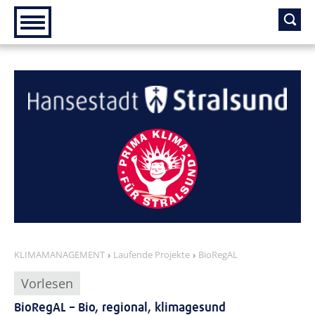
Zur Hauptnavigation
Zum Inhalt
KLIMAMANAGEMENT
Laufende Projekte
BioRegAL
Vorlesen
BioRegAL – Bio, regional, klimagesund