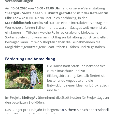
Veranstaltungen
Am
15.04.2026 von 16:00 - 19:00 Uhr
fand unserere Veranstaltung
"Saatgut - Vielfalt säen, Zukunft gestalten" mit der Referentin
Eike Loewke
(BNE, NaNa - natürlich nachhaltig) in der
Stadtbibliothek Stralsund
statt. In einem interaktiven Vortrag mit
Workshop erfuhren Teilnehmende, warum Saatgut weit mehr ist als
ein Samen im Tütchen, welche Rolle regionale und biologische
Sorten spielen und wie man im Alltag zur Erhaltung von Artenvielfalt
beitragen kann. Im Workshopteil haben die Teilnehmenden die
Möglichkeit genutzt eigene Saattütchen zu falten und zu gestalten.
??? absaetzeOben[2]/titel ???
Förderung und Anmeldung
Die Hansestadt Stralsund bekennt sich
zum Klimaschutz und zur
Bildungsförderung. Deshalb fördert sie
bestehende Angebote und die
Entwicklung neuer Ideen unbürokratisch
und fair.
Im Projekt
BioRegAL
übernimmt die Stadt Kosten für Projekttage an
den beteiligten Bio-Höfen.
Das Budget pro Halbjahr ist begrenzt.
Sichern Sie sich daher schnell