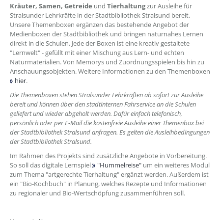
Kräuter, Samen, Getreide
und
Tierhaltung
zur Ausleihe für
Stralsunder Lehrkräfte in der Stadtbibliothek Stralsund bereit.
Unsere Themenboxen ergänzen das bestehende Angebot der
Medienboxen der Stadtbibliothek und bringen naturnahes Lernen
direkt in die Schulen. Jede der Boxen ist eine kreativ gestaltete
"Lernwelt" - gefüllt mit einer Mischung aus Lern- und echten
Naturmaterialien. Von Memorys und Zuordnungsspielen bis hin zu
Anschauungsobjekten. Weitere Informationen zu den Themenboxen
hier
.
Die Themenboxen stehen Stralsunder Lehrkräften ab sofort zur Ausleihe
bereit und können über den stadtinternen Fahrservice an die Schulen
geliefert und wieder abgeholt werden. Dafür einfach telefonisch,
persönlich oder per E-Mail die kostenfreie Ausleihe einer Themenbox bei
der Stadtbibliothek Stralsund anfragen. Es gelten die Ausleihbedingungen
der Stadtbibliothek Stralsund.
Im Rahmen des Projekts sind zusätzliche Angebote in Vorbereitung.
So soll das digitale Lernspiel
"Hummelreise"
um ein weiteres Modul
zum Thema "artgerechte Tierhaltung" ergänzt werden. Außerdem ist
ein "Bio-Kochbuch" in Planung, welches Rezepte und Informationen
zu regionaler und Bio-Wertschöpfung zusammenführen soll.