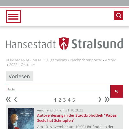
Zur Hauptnavigation
Zum Inhalt
KLIMAMANAGEMENT
Allgemeines
Nachrichtenportal
Archiv
2022
Oktober
Vorlesen
1
2
3
4
5
Anfang
zurück
weiter
Ende
veröffentlicht am 31.10.2022
Autorenlesung in der Stadtbibliothek "Papas
Seele hat Schnupfen"
Am 10. November um 19.00 Uhr findet in der