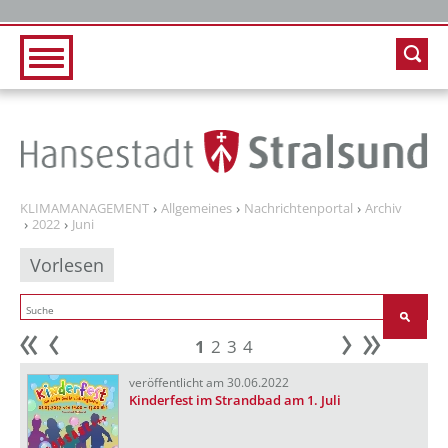
Zur Hauptnavigation
Zum Inhalt
KLIMAMANAGEMENT
Allgemeines
Nachrichtenportal
Archiv
2022
Juni
Vorlesen
1
2
3
4
Anfang
zurück
weiter
Ende
veröffentlicht am 30.06.2022
Kinderfest im Strandbad am 1. Juli