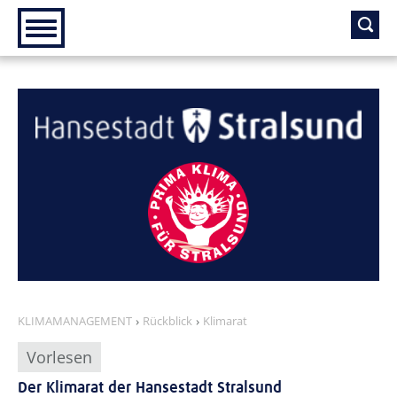
Zur Hauptnavigation
Zum Inhalt
KLIMAMANAGEMENT
Rückblick
Klimarat
Vorlesen
Der Klimarat der Hansestadt Stralsund