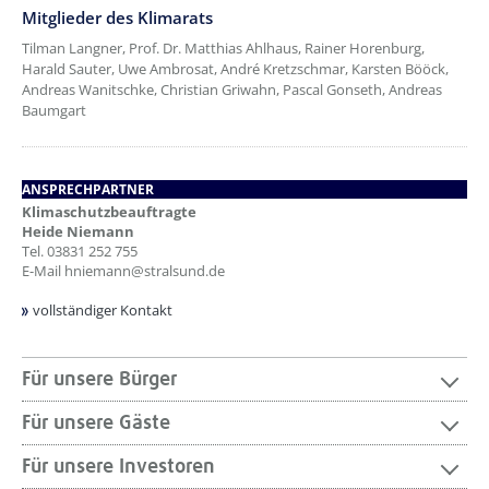
??? absaetzeOben[3]/titel ???
Mitglieder des Klimarats
Tilman Langner, Prof. Dr. Matthias Ahlhaus, Rainer Horenburg,
Harald Sauter, Uwe Ambrosat, André Kretzschmar, Karsten Bööck,
Andreas Wanitschke, Christian Griwahn, Pascal Gonseth, Andreas
Baumgart
ANSPRECHPARTNER
Klimaschutzbeauftragte
Heide Niemann
Tel.
03831 252 755
E-Mail
hniemann@stralsund.de
vollständiger Kontakt
Für unsere Bürger
Für unsere Gäste
Für unsere Investoren