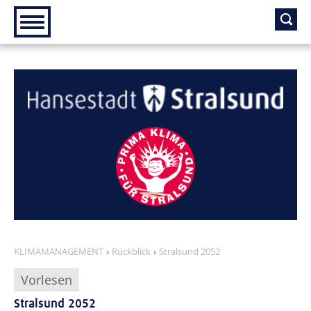
Zur Hauptnavigation
Zum Inhalt
KLIMAMANAGEMENT
Rückblick
Stralsund 2052
Vorlesen
Stralsund 2052