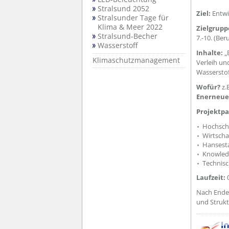
Stralsund 2052
Ziel:
Entwi
Stralsunder Tage für
Klima & Meer 2022
Zielgrupp
Stralsund-Becher
7.-10. (Ber
Wasserstoff
Inhalte:
„
Klimaschutzmanagement
Verleih un
Wasserstof
Wofür?
z.
Enerneue
Projektpa
Hochschu
Wirtscha
Hansesta
Knowledg
Technisc
Laufzeit:
Nach Ende 
und Strukt