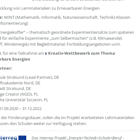
cklung von Lernmaterialien zu Erneuerbaren Energien
e:
MINT (Mathematik, Informatik, Naturwissenschaft, Technik)-Klassen
ufsorientierung)
Energiekoffer“ – thematisch geordnete Experimentiersätze zum späteren
d für einfache Experimente „zum Selbermachen“ (z.B. Klimawandel,
f, Windenergie) mit Begleitmaterial, Fortbildungsangeboten uvm.
B. für eine Teilnahme am
Kreativ-Wettbewerb zum Thema
rbare Energien
rtner:
le Stralsund (Lead-Partner), DE
ftsakademie Nord, DE
dt Stralsund, DE
e Creator (NGO), PL
he Universität Szczecin, PL
01.09.2020 – 31.12.2022
der Förderungsdauer, sollen die im Projekt erarbeiteten Lehrmaterialien
uren den Schulen weiter zur Verfügung stehen.
??? absaetzeUnten[1]/titel ???
Das Interreg-Projekt „Energie+Technik=Schule+Beruf -