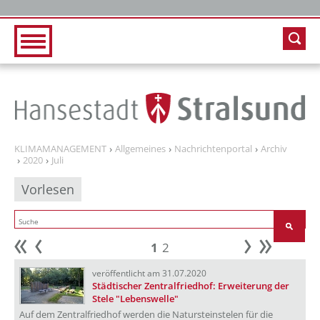
Zur Hauptnavigation
Zum Inhalt
KLIMAMANAGEMENT
Allgemeines
Nachrichtenportal
Archiv
2020
Juli
Vorlesen
1
2
Anfang
zurück
weiter
Ende
veröffentlicht am 31.07.2020
Städtischer Zentralfriedhof: Erweiterung der
Stele "Lebenswelle"
Auf dem Zentralfriedhof werden die Natursteinstelen für die