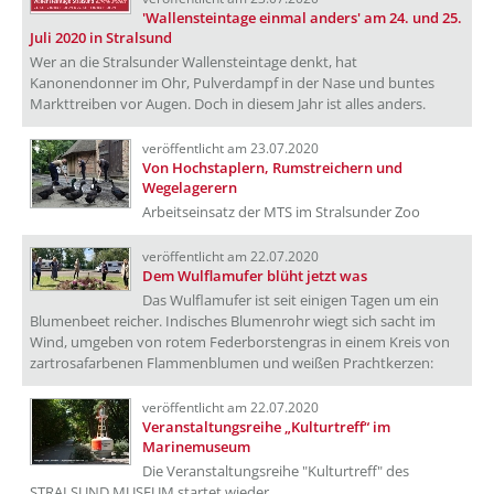
'Wallensteintage einmal anders' am 24. und 25.
Juli 2020 in Stralsund
Wer an die Stralsunder Wallensteintage denkt, hat
Kanonendonner im Ohr, Pulverdampf in der Nase und buntes
Markttreiben vor Augen. Doch in diesem Jahr ist alles anders.
veröffentlicht am 23.07.2020
Von Hochstaplern, Rumstreichern und
Wegelagerern
Arbeitseinsatz der MTS im Stralsunder Zoo
veröffentlicht am 22.07.2020
Dem Wulflamufer blüht jetzt was
Das Wulflamufer ist seit einigen Tagen um ein
Blumenbeet reicher. Indisches Blumenrohr wiegt sich sacht im
Wind, umgeben von rotem Federborstengras in einem Kreis von
zartrosafarbenen Flammenblumen und weißen Prachtkerzen:
veröffentlicht am 22.07.2020
Veranstaltungsreihe „Kulturtreff“ im
Marinemuseum
Die Veranstaltungsreihe "Kulturtreff" des
STRALSUND MUSEUM startet wieder.