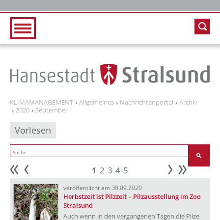
Zur Hauptnavigation
Zum Inhalt
KLIMAMANAGEMENT
Allgemeines
Nachrichtenportal
Archiv
2020
September
Vorlesen
1
2
3
4
5
Anfang
zurück
weiter
Ende
veröffentlicht am 30.09.2020
Herbstzeit ist Pilzzeit – Pilzausstellung im Zoo
Stralsund
Auch wenn in den vergangenen Tagen die Pilze