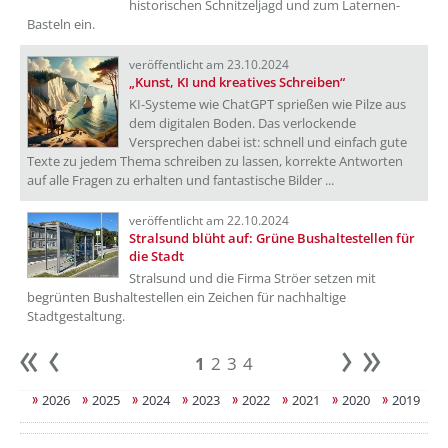
historischen Schnitzeljagd und zum Laternen-
Basteln ein.
veröffentlicht am 23.10.2024
„Kunst, KI und kreatives Schreiben“
KI-Systeme wie ChatGPT sprießen wie Pilze aus
dem digitalen Boden. Das verlockende
Versprechen dabei ist: schnell und einfach gute
Texte zu jedem Thema schreiben zu lassen, korrekte Antworten
auf alle Fragen zu erhalten und fantastische Bilder ...
veröffentlicht am 22.10.2024
Stralsund blüht auf: Grüne Bushaltestellen für
die Stadt
Stralsund und die Firma Ströer setzen mit
begrünten Bushaltestellen ein Zeichen für nachhaltige
Stadtgestaltung.
1
2
3
4
Anfang
zurück
weiter
Ende
2026
2025
2024
2023
2022
2021
2020
2019