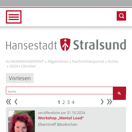
Zur Hauptnavigation
Zum Inhalt
KLIMAMANAGEMENT
Allgemeines
Nachrichtenportal
Archiv
2024
Oktober
Vorlesen
1
2
3
4
Anfang
zurück
weiter
Ende
veröffentlicht am 31.10.2024
Workshop „Mental Load“
Elterntreff Bibolinchen