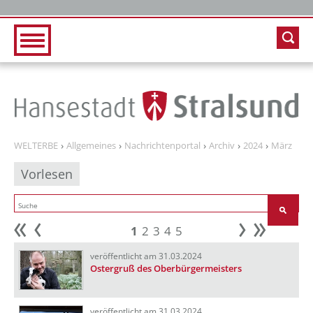
Zur Hauptnavigation
Zum Inhalt
WELTERBE
Allgemeines
Nachrichtenportal
Archiv
2024
März
Vorlesen
1
2
3
4
5
Anfang
zurück
weiter
Ende
veröffentlicht am 31.03.2024
Ostergruß des Oberbürgermeisters
veröffentlicht am 31.03.2024