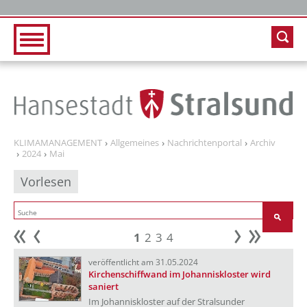
Zur Hauptnavigation
Zum Inhalt
KLIMAMANAGEMENT
Allgemeines
Nachrichtenportal
Archiv
2024
Mai
Vorlesen
1
2
3
4
Anfang
zurück
weiter
Ende
veröffentlicht am 31.05.2024
Kirchenschiffwand im Johanniskloster wird
saniert
Im Johanniskloster auf der Stralsunder