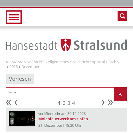
Zur Hauptnavigation
Zum Inhalt
KLIMAMANAGEMENT
Allgemeines
Nachrichtenportal
Archiv
2023
Dezember
Vorlesen
1
2
3
4
Anfang
zurück
weiter
Ende
veröffentlicht am 30.12.2023
Molenfeuerwerk am Hafen
31. Dezember l 18:30 Uhr