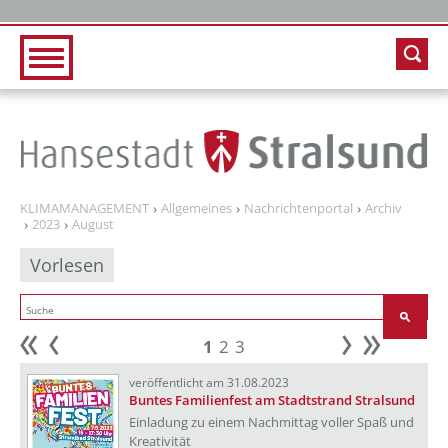
Zur Hauptnavigation
Zum Inhalt
KLIMAMANAGEMENT
Allgemeines
Nachrichtenportal
Archiv
2023
August
Vorlesen
1
2
3
Anfang
zurück
weiter
Ende
veröffentlicht am 31.08.2023
Buntes Familienfest am Stadtstrand Stralsund
Einladung zu einem Nachmittag voller Spaß und
Kreativität