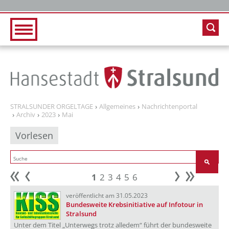
Zur Hauptnavigation
Zum Inhalt
STRALSUNDER ORGELTAGE
Allgemeines
Nachrichtenportal
Archiv
2023
Mai
Vorlesen
1
2
3
4
5
6
Anfang
zurück
weiter
Ende
veröffentlicht am 31.05.2023
Bundesweite Krebsinitiative auf Infotour in
Stralsund
Unter dem Titel „Unterwegs trotz alledem“ führt der bundesweite