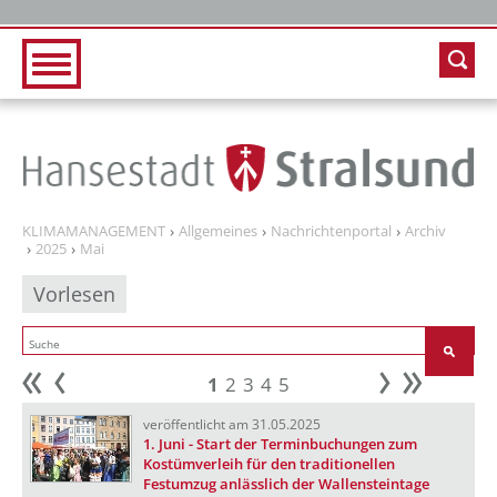
Zur Hauptnavigation
Zum Inhalt
KLIMAMANAGEMENT
Allgemeines
Nachrichtenportal
Archiv
2025
Mai
Vorlesen
1
2
3
4
5
Anfang
zurück
weiter
Ende
veröffentlicht am 31.05.2025
1. Juni - Start der Terminbuchungen zum
Kostümverleih für den traditionellen
Festumzug anlässlich der Wallensteintage