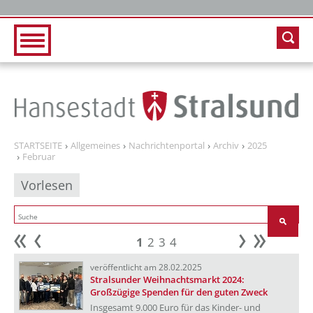
Zur Hauptnavigation
Zum Inhalt
STARTSEITE
Allgemeines
Nachrichtenportal
Archiv
2025
Februar
Vorlesen
1
2
3
4
Anfang
zurück
weiter
Ende
veröffentlicht am 28.02.2025
Stralsunder Weihnachtsmarkt 2024:
Großzügige Spenden für den guten Zweck
Insgesamt 9.000 Euro für das Kinder- und