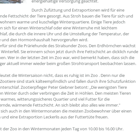
energiehaltige Versorgung geachtet.
Durch Zufüttung und Extraportionen wird für eine
de Fettschicht der Tiere gesorgt. Aus Stroh bauen die Tiere für sich und
wohnern warme und kuschelige Winterquartiere. Einige Tiere jedoch
n sich für einen Winterschlaf oder eine Winterruhe mit leichtem
af, die durch die innere Uhr und die Umstellung der Temperatur, der
e und den Hormonhaushalt hervorgerufen wird.
ierfür sind die Präriehunde des Stralsunder Zoos. Den Erdhörnchen wächst
 Winterfell. Sie erinnern schon jetzt durch ihre Fettschicht an dicklich runde
en. Wer in der letzten Zeit im Zoo war, wird bemerkt haben, dass sich die
ger aktuell immer wieder beim großen Strohtransport beobachten lassen.
eutet die Wintersaison nicht, dass es ruhig ist im Zoo . Denn nur die
Zootiere sind stark kälteempfindlich und fallen durch ihre Schutzfunktion
interschlaf. Zootierpfleger Peter Giebner betont: „Die wenigsten Tiere
en Winter durch oder verbringen die Zeit in Höhlen. Den meisten Tieren
 warmes, witterungssicheres Quartier und viel Futter für die
fernde, wärmende Fettschicht. An sich bleibt also alles wie immer."
 sich auch in den Wintermonaten die meisten Zoobewohner über einen
und eine Extraportion Leckerlis aus der Futtertüte freuen.
st der Zoo in den Wintermonaten jeden Tag von 10.00 bis 16.00 Uhr.