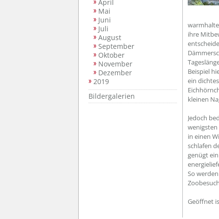
April
Mai
Juni
warmhalten
Juli
ihre Mitbe
August
entscheide
September
Dämmerschl
Oktober
Tagesläng
November
Beispiel h
Dezember
ein dichtes
2019
Eichhörnch
Bildergalerien
kleinen Na
Jedoch bed
wenigsten 
in einen W
schlafen d
genügt ein
energielie
So werden
Zoobesuch 
Geöffnet i