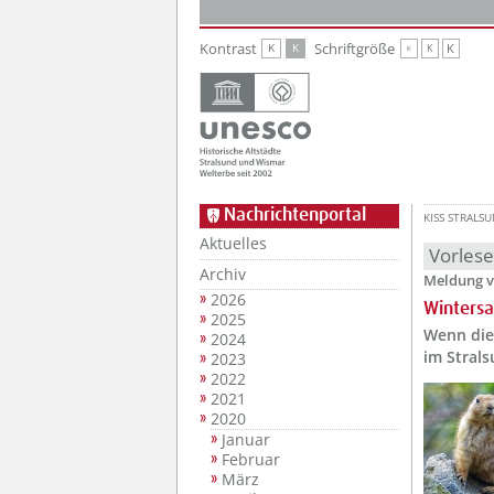
Zur Hauptnavigation
Zum Inhalt
Kontrast
Schriftgröße
K
K
K
K
K
Nachrichtenportal
KISS STRALS
Aktuelles
Vorles
Archiv
Meldung v
2026
Wintersa
2025
Wenn die 
2024
im Strals
2023
2022
2021
2020
Januar
Februar
März