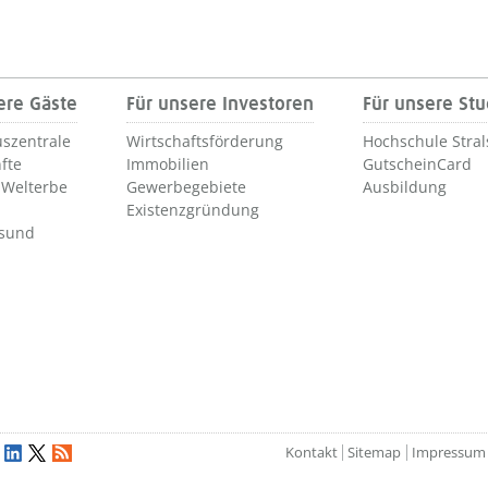
ere Gäste
Für unsere Investoren
Für unsere St
szentrale
Wirtschaftsförderung
Hochschule Stra
fte
Immobilien
GutscheinCard
Welterbe
Gewerbegebiete
Ausbildung
Existenzgründung
lsund
Kontakt
Sitemap
Impressum