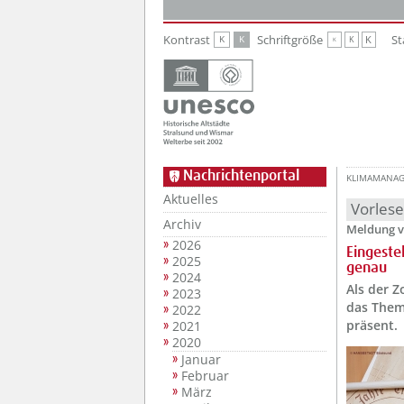
Zur Hauptnavigation
Zum Inhalt
Kontrast
Schriftgröße
St
K
K
K
K
K
Nachrichtenportal
KLIMAMANA
Aktuelles
Vorles
Archiv
Meldung v
2026
Eingeste
2025
genau
2024
Als der Z
2023
das Them
2022
präsent.
2021
2020
Januar
Februar
März