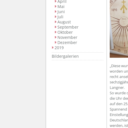
April
Mai
Juni
Juli
August
September
Oktober
November
Dezember
2019
Bildergalerien
„Diese wun
worden und
recht anse
sechzigjäh
Langner.
So wurde d
die Uhr de
auf den 25
Spannend w
Einstellun
Deutschlan
werden, is