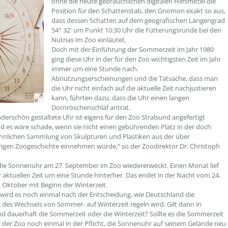
ohne die heute gebräuchlichen digitalen Hilfsmittel die
Position für den Schattenstab, den Gnomon exakt so aus,
dass dessen Schatten auf dem geografischen Längengrad
54° 32' um Punkt 10:30 Uhr die Fütterungsrunde bei den
Nutrias im Zoo einläutet.
Doch mit der Einführung der Sommerzeit im Jahr 1980
ging diese Uhr in der für den Zoo wichtigsten Zeit im Jahr
immer um eine Stunde nach.
Abnutzungserscheinungen und die Tatsache, dass man
die Uhr nicht einfach auf die aktuelle Zeit nachjustieren
kann, führten dazu, dass die Uhr einen langen
Dornröschenschlaf antrat.
derschön gestaltete Uhr ist eigens für den Zoo Stralsund angefertigt
 es wäre schade, wenn sie nicht einen gebührenden Platz in der doch
hnlichen Sammlung von Skulpturen und Plastiken aus der über
rigen Zoogeschichte einnehmen würde,“ so der Zoodirektor Dr. Christoph
ie Sonnenuhr am 27. September im Zoo wiedererweckt. Einen Monat lief
r aktuellen Zeit um eine Stunde hinterher. Das endet in der Nacht vom 24.
. Oktober mit Beginn der Winterzeit.
ird es noch einmal nach der Entscheidung, wie Deutschland die
g des Wechsels von Sommer- auf Winterzeit regeln wird. Gilt dann in
d dauerhaft die Sommerzeit oder die Winterzeit? Sollte es die Sommerzeit
t der Zoo noch einmal in der Pflicht, die Sonnenuhr auf seinem Gelände neu