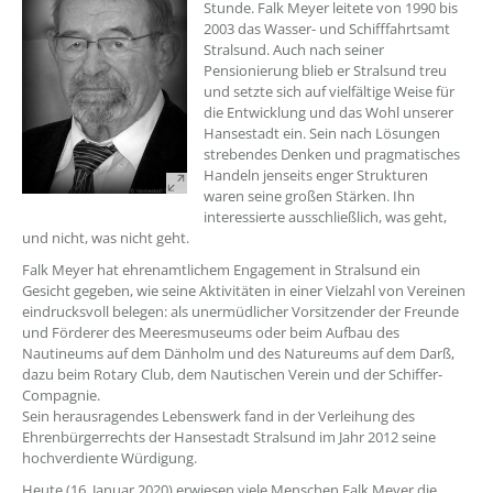
Stunde. Falk Meyer leitete von 1990 bis
2003 das Wasser- und Schifffahrtsamt
Stralsund. Auch nach seiner
Pensionierung blieb er Stralsund treu
und setzte sich auf vielfältige Weise für
die Entwicklung und das Wohl unserer
Hansestadt ein. Sein nach Lösungen
strebendes Denken und pragmatisches
Handeln jenseits enger Strukturen
waren seine großen Stärken. Ihn
interessierte ausschließlich, was geht,
und nicht, was nicht geht.
Falk Meyer hat ehrenamtlichem Engagement in Stralsund ein
Gesicht gegeben, wie seine Aktivitäten in einer Vielzahl von Vereinen
eindrucksvoll belegen: als unermüdlicher Vorsitzender der Freunde
und Förderer des Meeresmuseums oder beim Aufbau des
Nautineums auf dem Dänholm und des Natureums auf dem Darß,
dazu beim Rotary Club, dem Nautischen Verein und der Schiffer-
Compagnie.
Sein herausragendes Lebenswerk fand in der Verleihung des
Ehrenbürgerrechts der Hansestadt Stralsund im Jahr 2012 seine
hochverdiente Würdigung.
Heute (16. Januar 2020) erwiesen viele Menschen Falk Meyer die