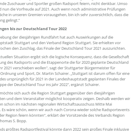
de Zuschauer und Sportler großen Radsport feiern, nicht denkbar. Umso
d nun die Vorfreude auf 2021. Auch wenn noch administrative Prüfungen
che in unseren Gremien vorausgehen, bin ich sehr zuversichtlich, dass die
ng gelingt.“
gen bis zur Deutschland Tour 2022
iebung der diesjährigen Rundfahrt hat auch Auswirkungen auf die
tstadt Stuttgart und den Verband Region Stuttgart. Sie erhielten vor
chen den Zuschlag, das Finale der Deutschland Tour 2021 auszurichten.
tuellen Situation ergibt sich die logische Konsequenz, dass die Gesellschaft
ung des Radsports und die Etappenorte die für 2020 geplante Deutschland
ahr 2021 verschieben wollen", sagt der Stuttgarter Bürgermeister für
, Ordnung und Sport, Dr. Martin Schairer. „Stuttgart ist darum offen für eine
des ursprünglich für 2021 in der Landeshauptstadt geplanten Finales der
ppe der Deutschland Tour ins Jahr 2022", ergänzt Schairer.
 möchte sich auch die Region Stuttgart gegenüber den diesjährigen
en und dem Veranstalter möglichst kooperativ zeigen. Deshalb werden wir
en schon im nächsten regionalen Wirtschaftsausschuss Mitte Mai
 Es wäre schön, wenn wir auch nach Corona wieder solche Radsportevents
 der Region feiern könnten“, erklärt der Vorsitzende des Verbands Region
Thomas S. Bopp.
ds größtes Radsportfestival könnte dann 2022 sein großes Finale inklusive