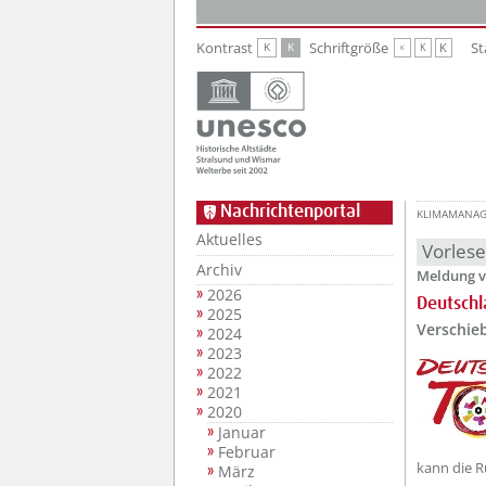
Zur Hauptnavigation
Zum Inhalt
Kontrast
Schriftgröße
St
K
K
K
K
K
Nachrichtenportal
KLIMAMANA
Aktuelles
Vorles
Archiv
Meldung v
2026
Deutschl
2025
Verschie
2024
2023
2022
2021
2020
Januar
Februar
kann die R
März