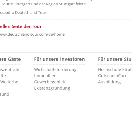
Tour in Stuttgart und der Region Stuttgart feiern.
essebüro Deutschland Tour
iellen Seite der Tour
/www.deutschland-tour.com/de/home
ere Gäste
Für unsere Investoren
Für unsere St
szentrale
Wirtschaftsförderung
Hochschule Stra
fte
Immobilien
GutscheinCard
Welterbe
Gewerbegebiete
Ausbildung
Existenzgründung
lsund