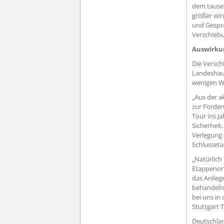
dem tausen
größer wir
und Gesprä
Verschiebu
Auswirkun
Die Versch
Landeshaup
wenigen Wo
„Aus der ak
zur Förder
Tour ins J
Sicherheit
Verlegung 
Schlusseta
„Natürlich
Etappenort
das Anlieg
behandeln.
bei uns in
Stuttgart 
Deutschlan