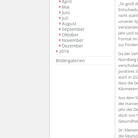
April
„So groß d
Mai
Entscheidu
Juni
nicht stat
Juli
unseren Sp
August
Verständni
September
Jahr und s
Oktober
Format im 
November
zur Förder
Dezember
2019
Da der Ver
Nürnberg b
Bildergalerien
verschoben
positives S
auch in 20
dass die D
Kilometer
Aus dem St
der Hanses
Jahr der D
doch von N
Gesundheit
Dr. Klemen
die Deutsch