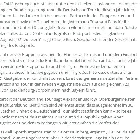
ie Enttäuschung auch ist, aber unter den aktuellen Umständen und mit der
ng der Bundesregierung kann die Deutschland Tour in diesem Jahr leider
tfinden. Ich bedanke mich bei unseren Partnern in den Etappenorten und
onsoren sowie den Teilnehmern der Jedermann Tour und Fans für ihr
s und ihre Unterstützung. Jetzt freuen wir uns umso mehr auf das nächste
etzen alles daran, Deutschlands größtes Radsportfestival in gleichem
August 2021 zu feiern“, sagt Claude Rach, Geschäftsführer der Gesellschaft
ung des Radsports.
lauf der vier Etappen zwischen der Hansestadt Stralsund und dem Finalort
ereits feststeht, soll die Rundfahrt komplett identisch auf das nächste Jahr
 werden. Alle Etappenorte und beteiligten Bundesländer haben ein
ignal zu dieser Initiative gegeben und ihr großes Interesse unterstrichen,
21 Gastgeber der Rundfahrt zu sein. Es ist das gemeinsame Ziel aller Partner,
eutschland Tour in der zweiten Augusthälfte 2021 auf den gleichen 720
n von Mecklenburg-Vorpommern nach Bayern führt.
artort der Deutschland Tour sagt Alexander Badrow, Oberbürgermeister
tadt Stralsund: „Natürlich sind wir enttäuscht, dass ausgerechnet im 30.
eutschen Einheit die Deutschland Tour nicht stattfinden kann – sollte es
ordost nach Südwest einmal quer durch die Republik gehen. Aber
 geht vor und darum verlängern wir jetzt einfach die Vorfreude.“
s Gsell, Sportbürgermeister im Zielort Nürnberg, ergänzt: „Die Freude auf
land Tour ist ungebremst. Aber in der derzeitigen Lage ist ein Fest, bei