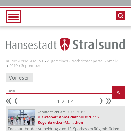
Zur Hauptnavigation
Zum Inhalt
KLIMAMANAGEMENT
Allgemeines
Nachrichtenportal
Archiv
2019
September
Vorlesen
1
2
3
4
Anfang
zurück
weiter
Ende
veröffentlicht am 30.09.2019
8. Oktober: Anmeldeschluss für 12.
Rügenbrücken-Marathon
Endspurt bei der Anmeldung zum 12. Sparkassen Rügenbrücken-